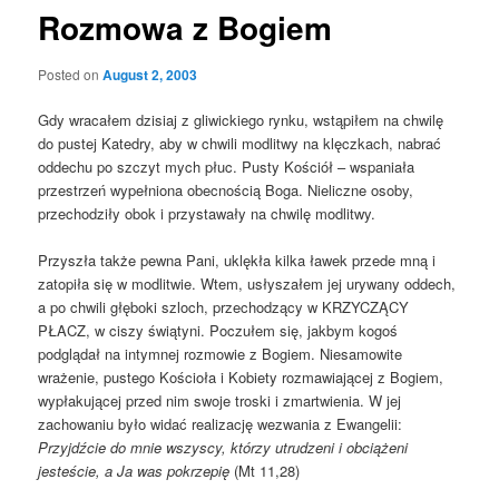
Rozmowa z Bogiem
Posted on
August 2, 2003
Gdy wracałem dzisiaj z gliwickiego rynku, wstąpiłem na chwilę
do pustej Katedry, aby w chwili modlitwy na klęczkach, nabrać
oddechu po szczyt mych płuc. Pusty Kościół – wspaniała
przestrzeń wypełniona obecnością Boga. Nieliczne osoby,
przechodziły obok i przystawały na chwilę modlitwy.
Przyszła także pewna Pani, uklękła kilka ławek przede mną i
zatopiła się w modlitwie. Wtem, usłyszałem jej urywany oddech,
a po chwili głęboki szloch, przechodzący w KRZYCZĄCY
PŁACZ, w ciszy świątyni. Poczułem się, jakbym kogoś
podglądał na intymnej rozmowie z Bogiem. Niesamowite
wrażenie, pustego Kościoła i Kobiety rozmawiającej z Bogiem,
wypłakującej przed nim swoje troski i zmartwienia. W jej
zachowaniu było widać realizację wezwania z Ewangelii:
Przyjdźcie do mnie wszyscy, którzy utrudzeni i obciążeni
jesteście, a Ja was pokrzepię
(Mt 11,28)