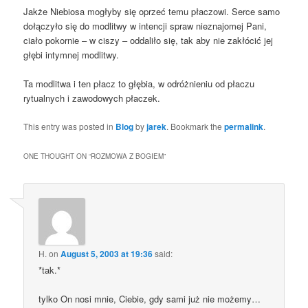
Jakże Niebiosa mogłyby się oprzeć temu płaczowi. Serce samo
dołączyło się do modlitwy w intencji spraw nieznajomej Pani,
ciało pokornie – w ciszy – oddaliło się, tak aby nie zakłócić jej
głębi intymnej modlitwy.
Ta modlitwa i ten płacz to głębia, w odróżnieniu od płaczu
rytualnych i zawodowych płaczek.
This entry was posted in
Blog
by
jarek
. Bookmark the
permalink
.
ONE THOUGHT ON “
ROZMOWA Z BOGIEM
”
H.
on
August 5, 2003 at 19:36
said:
*tak.*
tylko On nosi mnie, Ciebie, gdy sami już nie możemy…