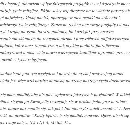
ili obecnej, albowiem wpływ fałszywych poglądów w tej dziedzinie moc
aliżuje życie religijne. Różne sekty współczesne na te właśnie poruszeni
uć największy kładą nacisk, upatrując w nich oznaki nawrócenia i
wdziwego życia religijnego. Zapewne zechcą one swoje poglądy i u nas
rzyć i trafią na grunt bardzo podatny, bo i dziś już przy naszym
osobieniu skłonnym do sentymentalizmu i przy różnych najfałszywszych
lądach, które nasz romantyzm o tak płytkim podłożu filozoficznym
pularyzował u nas, wielu nawet wierzących katolików ogromnie przece
ę uczuć w życiu religijnym.
iadomienie pod tym względem i powrót do czystej tradycyjnej nauki
cioła jest więc dziś bardzo doniosłą potrzebą naszego życia duchowego
 się mam modlić, aby nie ulec wpływowi fałszywych poglądów? W takic
ilach sięgam po Ewangelię i wczytuję się w prośbę jednego z uczniów:
nie, naucz nas modlić się, tak jak i Jan nauczył swoich uczniów.” A Jez
zekł, do uczniów: “Kiedy będziecie się modlić, mówcie: Ojcze, niech się
ęci Twoje imię… (Łk 11,1-4, Mt 6,5-15).