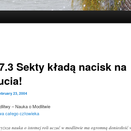
7.3 Sekty kładą nacisk na
ucia!
ebruary 23, 2004
dlitwy – Nauka o Modlitwie
twa całego człowieka
yższa nauka o istotnej roli uczuć w modlitwie ma ogromną doniosłość 