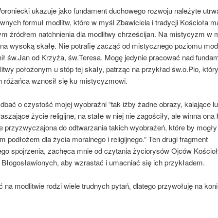
oroniecki ukazuje jako fundament duchowego rozwoju należyte utrw
nych formuł modlitw, które w myśl Zbawiciela i tradycji Kościoła m
ym źródłem natchnienia dla modlitwy chrześcijan. Na mistycyzm w 
 na wysoką skałę. Nie potrafię zacząć od mistycznego poziomu modl
ynił św.Jan od Krzyża, św.Teresa. Mogę jedynie pracować nad fund
itwy położonym u stóp tej skały, patrząc na przykład św.o.Pio, któr
h różańca wznosił się ku mistycyzmowi.
dbać o czystość mojej wyobraźni “tak iżby żadne obrazy, kalające l
raszające życie religijne, na stałe w niej nie zagościły, ale winna ona
e przyzwyczajona do odtwarzania takich wyobrażeń, które by mogły
 podłożem dla życia moralnego i religijnego.” Ten drugi fragment
go spojrzenia, zachęca mnie od czytania życiorysów Ojców Kościoł
i Błogosławionych, aby wzrastać i umacniać się ich przykładem.
 na modlitwie rodzi wiele trudnych pytań, dlatego przywołuję na kon