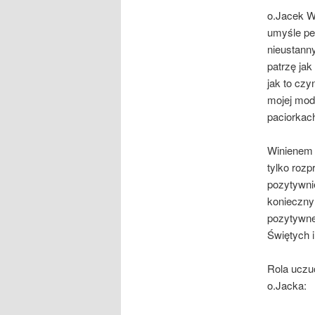
o.Jacek W
umyśle pew
nieustann
patrzę jak
jak to cz
mojej modl
paciorkac
Winienem 
tylko rozp
pozytywni
koniecznym
pozytywne
Świętych 
Rola uczuć
o.Jacka: