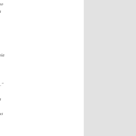
no
a
nia
.”
h
us