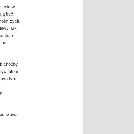
alenie w
ają być
moim życiu
itwy, tak
amentem
y na
ub choćby
 być także
 być tym
a,
iec słowa