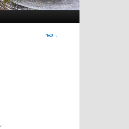
Next
→
w