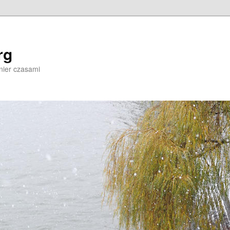
rg
nier czasami