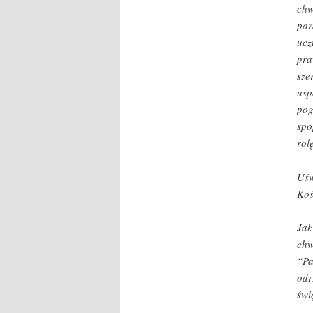
chw
par
ucz
pra
sze
usp
pog
spo
rol
Uśw
Koś
Jak
chw
“Pa
odr
świ