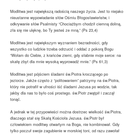
Modlitwa jest największą radością naszego życia. Jest to niejako
nieustanne wypowiadanie słów Ośmiu Błogosławieństw, i
odkrywanie słów Psalmisty “Chociażbym chodził ciemną doliną,
zła się nie ulęknę, bo Ty jesteś ze mną.” (Ps 23,4)
Modlitwa jest największym wyznaniem bezradności, gdy
wszystko co ludzkie trzeba odrzucić i oddać z pokorą Bogu
“Wołam do Ciebie, z krańców ziemi, gdy słabnie moje serce: na
skałę zbyt dla mnie wysoką wyprowadź mnie.” (Ps 61,3)
Modlitwa jest pójściem śladami św.Piotra kroczącego po
jeziorze. Jakże często z “politowaniem” patrzymy na św.Piotra,
który nie potrafił w ufności iść śladami Jezusa po wodzie, tak
jakby dla nas to było coś prostego. św.Piotr zwątpił i zaczął
tonąć.
A jednak w tej przypowieści można dostrzec wielkość św.Piotra,
dlaczego stał się Skałą Kościoła Jezusa. św.Piotr był
człowiekiem modlitwy otwartym na Boga, nie kombinował. Gdy
tylko poczuł swoje zagubienie w morskiej toni, od razu zawołał