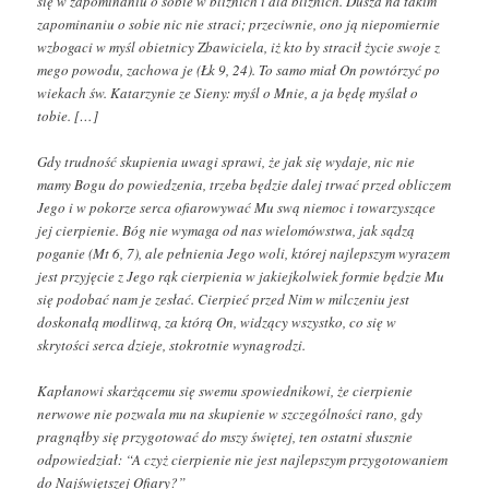
się w zapominaniu o sobie w bliźnich i dla bliźnich. Dusza na takim
zapominaniu o sobie nic nie straci; przeciwnie, ono ją niepomiernie
wzbogaci w myśl obietnicy Zbawiciela, iż kto by stracił życie swoje z
mego powodu, zachowa je (Łk 9, 24). To samo miał On powtórzyć po
wiekach św. Katarzynie ze Sieny: myśl o Mnie, a ja będę myślał o
tobie. […]
Gdy trudność skupienia uwagi sprawi, że jak się wydaje, nic nie
mamy Bogu do powiedzenia, trzeba będzie dalej trwać przed obliczem
Jego i w pokorze serca ofiarowywać Mu swą niemoc i towarzyszące
jej cierpienie. Bóg nie wymaga od nas wielomówstwa, jak sądzą
poganie (Mt 6, 7), ale pełnienia Jego woli, której najlepszym wyrazem
jest przyjęcie z Jego rąk cierpienia w jakiejkolwiek formie będzie Mu
się podobać nam je zesłać. Cierpieć przed Nim w milczeniu jest
doskonałą modlitwą, za którą On, widzący wszystko, co się w
skrytości serca dzieje, stokrotnie wynagrodzi.
Kapłanowi skarżącemu się swemu spowiednikowi, że cierpienie
nerwowe nie pozwala mu na skupienie w szczególności rano, gdy
pragnąłby się przygotować do mszy świętej, ten ostatni słusznie
odpowiedział: “A czyż cierpienie nie jest najlepszym przygotowaniem
do Najświętszej Ofiary?”