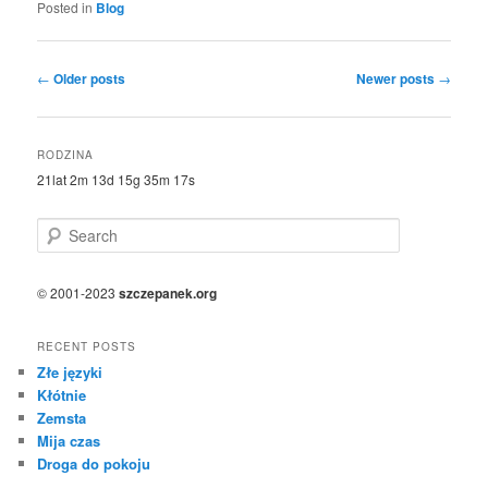
Posted in
Blog
Post
←
Older posts
Newer posts
→
navigation
RODZINA
21lat 2m 13d 15g 35m 17s
S
e
a
r
© 2001-2023
szczepanek.org
c
h
RECENT POSTS
Złe języki
Kłótnie
Zemsta
Mija czas
Droga do pokoju