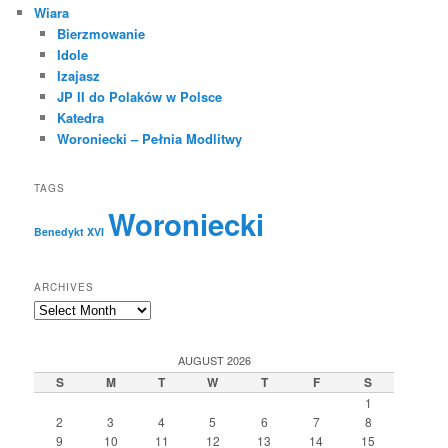
Wiara
Bierzmowanie
Idole
Izajasz
JP II do Polaków w Polsce
Katedra
Woroniecki – Pełnia Modlitwy
TAGS
Woroniecki
Benedykt XVI
ARCHIVES
Archives
AUGUST 2026
S
M
T
W
T
F
S
1
2
3
4
5
6
7
8
9
10
11
12
13
14
15