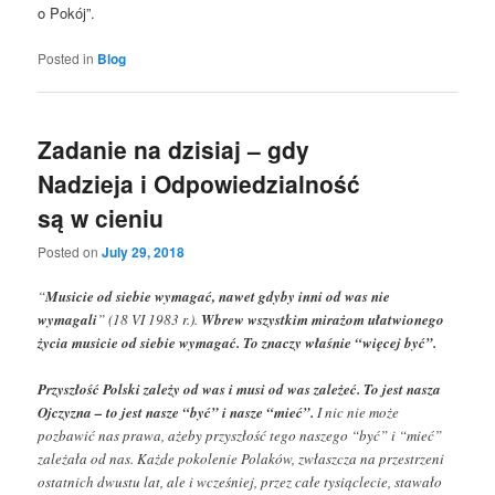
o Pokój”.
Posted in
Blog
Zadanie na dzisiaj – gdy
Nadzieja i Odpowiedzialność
są w cieniu
Posted on
July 29, 2018
“
Musicie od siebie wymagać, nawet gdyby inni od was nie
wymagali
” (18 VI 1983 r.).
Wbrew wszystkim mirażom ułatwionego
życia musicie od siebie wymagać. To znaczy właśnie “więcej być”.
Przyszłość Polski zależy od was i musi od was zależeć. To jest nasza
Ojczyzna – to jest nasze “być” i nasze “mieć”.
I nic nie może
pozbawić nas prawa, ażeby przyszłość tego naszego “być” i “mieć”
zależała od nas. Każde pokolenie Polaków, zwłaszcza na przestrzeni
ostatnich dwustu lat, ale i wcześniej, przez całe tysiąclecie, stawało