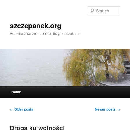
Skip
Skip
to
to
Sear
primary
secondary
content
content
szczepanek.org
Rodzina zawsze – oboista, inżynier czasami
Main
Home
menu
Post
←
Older posts
Newer posts
→
navigation
Droga ku wolności