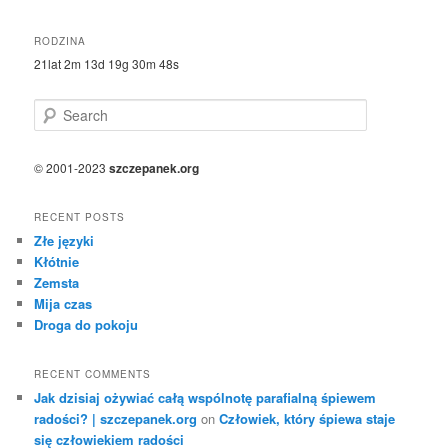
RODZINA
21lat 2m 13d 19g 30m 48s
S
e
a
r
© 2001-2023
szczepanek.org
c
h
RECENT POSTS
Złe języki
Kłótnie
Zemsta
Mija czas
Droga do pokoju
RECENT COMMENTS
Jak dzisiaj ożywiać całą wspólnotę parafialną śpiewem
radości? | szczepanek.org
on
Człowiek, który śpiewa staje
się człowiekiem radości