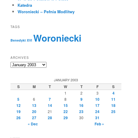
Katedra
Woroniecki – Pełnia Modlitwy
TAGS
Woroniecki
Benedykt XVI
ARCHIVES
Archives
JANUARY 2003
S
M
T
W
T
F
S
1
2
3
4
5
6
7
8
9
10
11
12
13
14
15
16
17
18
19
20
21
22
23
24
25
26
27
28
29
30
31
« Dec
Feb »