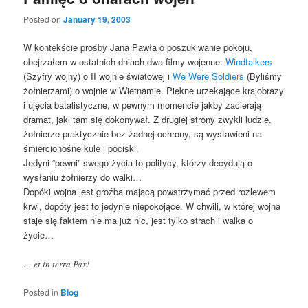
Posted on
January 19, 2003
W kontekście prośby Jana Pawła o poszukiwanie pokoju,
obejrzałem w ostatnich dniach dwa filmy wojenne:
Windtalkers
(Szyfry wojny) o II wojnie światowej i
We Were Soldiers
(Byliśmy
żołnierzami) o wojnie w Wietnamie. Piękne urzekające krajobrazy
i ujęcia batalistyczne, w pewnym momencie jakby zacierają
dramat, jaki tam się dokonywał. Z drugiej strony zwykli ludzie,
żołnierze praktycznie bez żadnej ochrony, są wystawieni na
śmiercionośne kule i pociski.
Jedyni “pewni” swego życia to politycy, którzy decydują o
wysłaniu żołnierzy do walki…
Dopóki wojna jest groźbą mającą powstrzymać przed rozlewem
krwi, dopóty jest to jedynie niepokojące. W chwili, w której wojna
staje się faktem nie ma już nic, jest tylko strach i walka o
życie…
… et in terra Pax!
Posted in
Blog