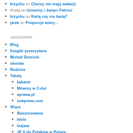
krzychu
on
Chorzy nie mają wakacji
Aneta
on
Imieniny i święci Patroni
krzychu
on
Kartą czy nie kartą?
jarek
on
Proporcje wiary…
CATEGORIES
Blog
Książki przeczytane
Michał Dominik
oboista
Rodzina
Teksty
kabaret
Mówmy w C-dur
sprawa.pl
zewpress.com
Wiara
Bierzmowanie
Idole
Izajasz
JP II do Polaków w Polsce