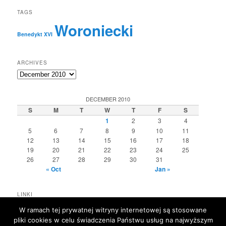
TAGS
Woroniecki
Benedykt XVI
ARCHIVES
Archives
DECEMBER 2010
S
M
T
W
T
F
S
1
2
3
4
5
6
7
8
9
10
11
12
13
14
15
16
17
18
19
20
21
22
23
24
25
26
27
28
29
30
31
« Oct
Jan »
LINKI
eKAI
W ramach tej prywatnej witryny internetowej są stosowane
L'Osservatore Romano
pliki cookies w celu świadczenia Państwu usług na najwyższym