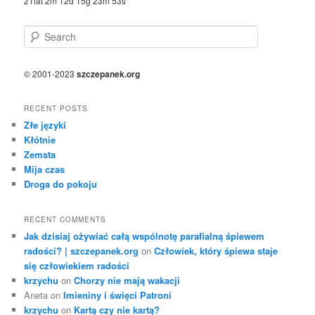
21lat 2m 12d 15g 23m 53s
S
e
a
r
© 2001-2023
szczepanek.org
c
h
RECENT POSTS
Złe języki
Kłótnie
Zemsta
Mija czas
Droga do pokoju
RECENT COMMENTS
Jak dzisiaj ożywiać całą wspólnotę parafialną śpiewem
radości? | szczepanek.org
on
Człowiek, który śpiewa staje
się człowiekiem radości
krzychu
on
Chorzy nie mają wakacji
Aneta
on
Imieniny i święci Patroni
krzychu
on
Kartą czy nie kartą?