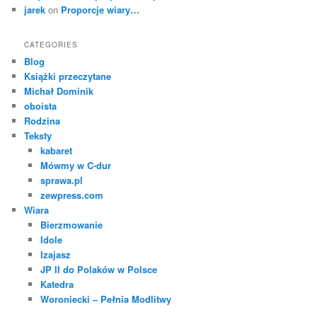
jarek
on
Proporcje wiary…
CATEGORIES
Blog
Książki przeczytane
Michał Dominik
oboista
Rodzina
Teksty
kabaret
Mówmy w C-dur
sprawa.pl
zewpress.com
Wiara
Bierzmowanie
Idole
Izajasz
JP II do Polaków w Polsce
Katedra
Woroniecki – Pełnia Modlitwy