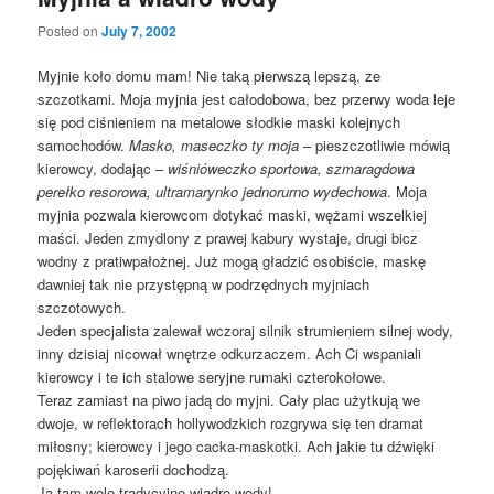
Posted on
July 7, 2002
Myjnie koło domu mam! Nie taką pierwszą lepszą, ze
szczotkami. Moja myjnia jest całodobowa, bez przerwy woda leje
się pod ciśnieniem na metalowe słodkie maski kolejnych
samochodów.
Masko, maseczko ty moja
– pieszczotliwie mówią
kierowcy, dodając –
wiśnióweczko sportowa, szmaragdowa
perełko resorowa, ultramarynko jednorurno wydechowa
. Moja
myjnia pozwala kierowcom dotykać maski, wężami wszelkiej
maści. Jeden zmydlony z prawej kabury wystaje, drugi bicz
wodny z pratiwpałożnej. Już mogą gładzić osobiście, maskę
dawniej tak nie przystępną w podrzędnych myjniach
szczotowych.
Jeden specjalista zalewał wczoraj silnik strumieniem silnej wody,
inny dzisiaj nicował wnętrze odkurzaczem. Ach Ci wspaniali
kierowcy i te ich stalowe seryjne rumaki czterokołowe.
Teraz zamiast na piwo jadą do myjni. Cały plac użytkują we
dwoje, w reflektorach hollywodzkich rozgrywa się ten dramat
miłosny; kierowcy i jego cacka-maskotki. Ach jakie tu dźwięki
pojękiwań karoserii dochodzą.
Ja tam wolę tradycyjne wiadro wody!