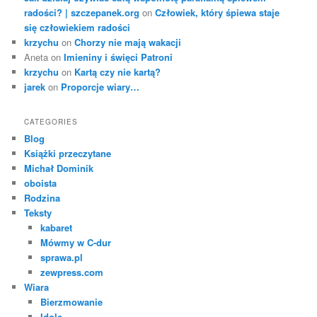
radości? | szczepanek.org
on
Człowiek, który śpiewa staje
się człowiekiem radości
krzychu
on
Chorzy nie mają wakacji
Aneta
on
Imieniny i święci Patroni
krzychu
on
Kartą czy nie kartą?
jarek
on
Proporcje wiary…
CATEGORIES
Blog
Książki przeczytane
Michał Dominik
oboista
Rodzina
Teksty
kabaret
Mówmy w C-dur
sprawa.pl
zewpress.com
Wiara
Bierzmowanie
Idole