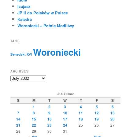
Izajasz
JP II do Polaków w Polsce
Katedra
Woroniecki – Pełnia Modlitwy
TAGS
Woroniecki
Benedykt XVI
ARCHIVES
Archives
JULY 2002
S
M
T
W
T
F
S
1
2
3
4
5
6
7
8
9
10
11
12
13
14
15
16
17
18
19
20
21
22
23
24
25
26
27
28
29
30
31
« Jun
Aug »