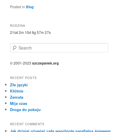
Posted in
Blog
RODZINA
21lat 2m 10d 9g 57m 27s
S
e
a
r
© 2001-2023
szczepanek.org
c
h
RECENT POSTS
Złe języki
Kłótnie
Zemsta
Mija czas
Droga do pokoju
RECENT COMMENTS
Jak dzisiaj ożywiać całą wspólnotę parafialną śpiewem