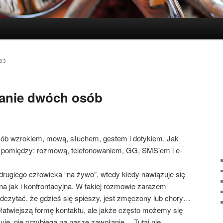
03
anie dwóch osób
b wzrokiem, mową, słuchem, gestem i dotykiem. Jak
 pomiędzy: rozmową, telefonowaniem, GG, SMS’em i e-
rugiego człowieka “na żywo”, wtedy kiedy nawiązuje się
a jak i konfrontacyjna. W takiej rozmowie zarazem
czytać, że gdzieś się spieszy, jest zmęczony lub chory…
łatwiejszą formę kontaktu, ale jakże często możemy się
uje, nie przybiega na nasze zawołanie… Tutaj nie