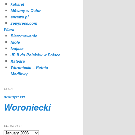
kabaret
Mówmy w C-dur
sprawa.pl
zewpress.com
Wiara
Bierzmowanie
Idole
Izajasz
JP II do Polaków w Polsce
Katedra
Woroniecki – Pełnia
Modlitwy
TAGS
Benedykt XVI
Woroniecki
ARCHIVES
Archives