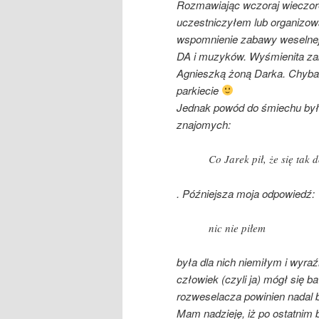
Rozmawiając wczoraj wieczo
uczestniczyłem lub organizow
wspomnienie zabawy weselnej,
DA i muzyków. Wyśmienita zab
Agnieszką żoną Darka. Chyba 
parkiecie
Jednak powód do śmiechu był j
znajomych:
Co Jarek pił, że się tak
. Późniejsza moja odpowiedź:
nic nie piłem
była dla nich niemiłym i wyr
człowiek (czyli ja) mógł się
rozweselacza powinien nada
Mam nadzieję, iż po ostatnim 