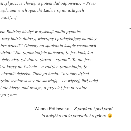
trzył jeszcze chwilę, a potem dał odpowiedź: – Przez
narzędziami w ich rękach! Ludzie są na usługach
o nas![…]
cie Rodziny kiedyś w dyskusji padło pytanie:
 razy ludzie dobrzy, wierzący i praktykujący katolicy
obre dzieci?” Obecny na spotkaniu ksiądz zastanowił
edział: “Nie zapominajcie państwo, że jest ktoś, kto
, żeby niszczyć dobre ziarno – szatan”. To nie jest
która krąży po świecie – a rodzice zapominają, że
a chronić dziecko. Takiego hasła: “brońmy dzieci
eśni wychowawcy nie stawiają – co więcej, iluż ludzi
i nie bierze pod uwagę, a przecież jest to realne
ego z nas.
Wanda Półtawska –
Z prądem i pod prąd
ta książka mnie porwała ku górze