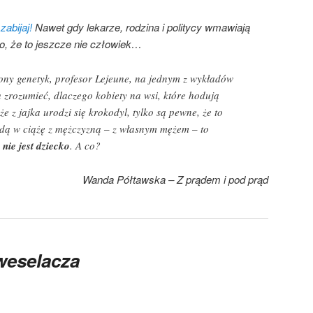
zabijaj!
Nawet gdy lekarze, rodzina i politycy wmawiają
o, że to jeszcze nie człowiek…
zony genetyk, profesor Lejeune, na jednym z wykładów
 zrozumieć, dlaczego kobiety na wsi, które hodują
 że z jajka urodzi się krokodyl, tylko są pewne, że to
ajdą w ciążę z mężczyzną – z własnym mężem – to
 nie jest dziecko
. A co?
Wanda Półtawska –
Z prądem i pod prąd
weselacza