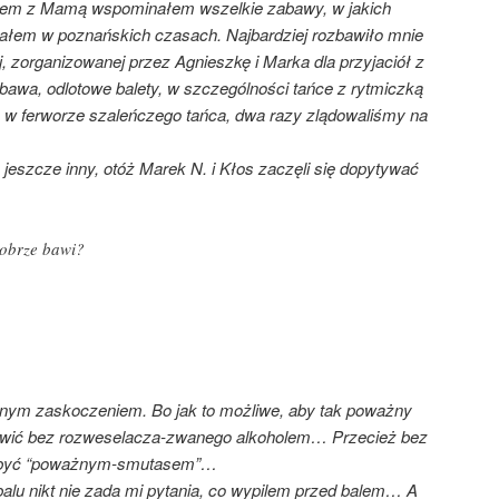
rem z Mamą wspominałem wszelkie zabawy, w jakich
ałem w poznańskich czasach. Najbardziej rozbawiło mnie
 zorganizowanej przez Agnieszkę i Marka dla przyjaciół z
awa, odlotowe balety, w szczególności tańce z rytmiczką
w ferworze szaleńczego tańca, dwa razy zlądowaliśmy na
eszcze inny, otóż Marek N. i Kłos zaczęli się dopytywać
 dobrze bawi?
aźnym zaskoczeniem. Bo jak to możliwe, aby tak poważny
 bawić bez rozweselacza-zwanego alkoholem… Przecież bez
l być “poważnym-smutasem”…
balu nikt nie zada mi pytania, co wypilem przed balem… A