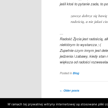
jeśli ktoś to pytanie zada, to 
zawsze dobrze się bawię 
radością, a nie jakaś c
…
Radość Życia jest radością, al
niektórym to wystarcza ;-(
Zupełnie czym innym jest dele
jedzenia i zabawy, kiedy stan 
większa od radości rozweselac
Posted in
Blog
Post
←
Older posts
navigation
W ramach tej prywatnej witryny internetowej są stosowane pliki