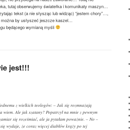
eka, tutaj obserwujemy światełka i komunikaty maszyn…
ytając tekst (a nie słysząc lub widząc) “jestem chory”…,
ie można by usłyszeć jeszcze kaszel…
logu będącego wymianą myśli
e jest!!!
jednemu z wielkich teologów: – Jak się rozmnażają
o ja wiem. Ale jak szatany? Popatrzył na mnie z pewnym
zamiar się roześmiać, ale ja pytałam poważnie. – No –
ię wydaje, że coraz więcej diabłów krąży po tej