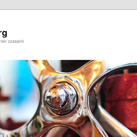
rg
nier czasami