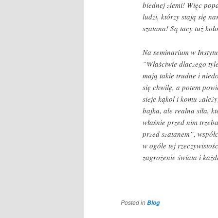
biednej ziemi! Więc popa
ludzi, którzy stają się 
szatana! Są tacy tuż koł
Na seminarium w Instytu
“Właściwie dlaczego tyle
mają takie trudne i nied
się chwilę, a potem powi
sieje kąkol i komu zależy
bajka, ale realna siła, 
właśnie przed nim trzeb
przed szatanem”, współcz
w ogóle tej rzeczywistośc
zagrożenie świata i każd
Posted in
Blog