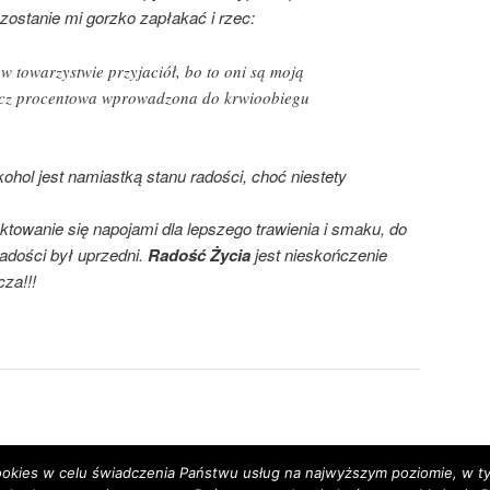
pozostanie mi gorzko zapłakać i rzec:
w towarzystwie przyjaciół, bo to oni są moją
iecz procentowa wprowadzona do krwioobiegu
kohol jest namiastką stanu radości, choć niestety
ktowanie się napojami dla lepszego trawienia i smaku, do
radości był uprzedni.
Radość Życia
jest nieskończenie
za!!!
 cookies w celu świadczenia Państwu usług na najwyższym poziomie, w 