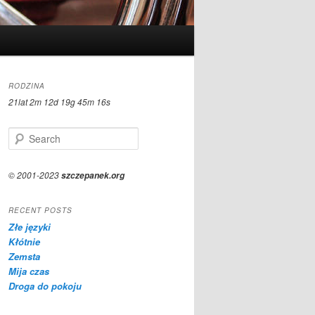
RODZINA
21lat 2m 12d 19g 45m 16s
S
e
a
r
© 2001-2023
szczepanek.org
c
h
RECENT POSTS
Złe języki
Kłótnie
Zemsta
Mija czas
Droga do pokoju