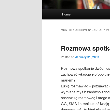
Main
Home
menu
MONTHLY ARCHIVES:
JANUARY 20
Rozmowa spotk
Posted on
January 31, 2003
Rozmowa spotkanie dwóch osó
zachować właściwe proporcje
mail’em?
Lubię rozmawiać – poznawać d
wymiana myśli: zarówno zgodn
obserwuję rozmówcę i mogę od
GG, SMS i e-mail umożliwiają 
denerwować, że ktoś nie odpis