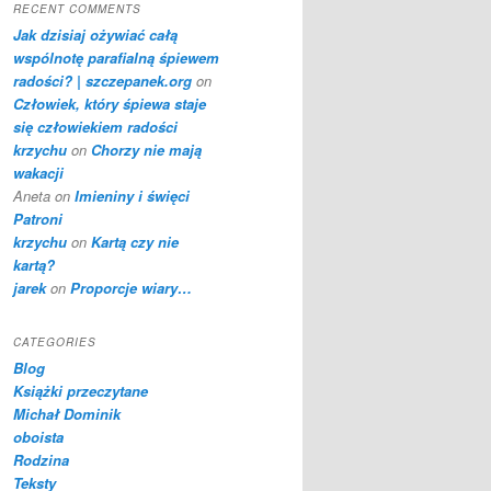
RECENT COMMENTS
Jak dzisiaj ożywiać całą
wspólnotę parafialną śpiewem
radości? | szczepanek.org
on
Człowiek, który śpiewa staje
się człowiekiem radości
krzychu
on
Chorzy nie mają
wakacji
Aneta
on
Imieniny i święci
Patroni
krzychu
on
Kartą czy nie
kartą?
jarek
on
Proporcje wiary…
CATEGORIES
Blog
Książki przeczytane
Michał Dominik
oboista
Rodzina
Teksty