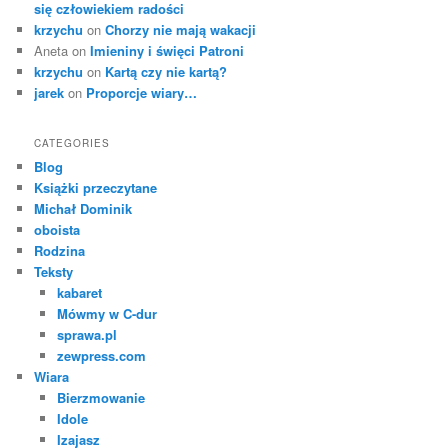
się człowiekiem radości
krzychu
on
Chorzy nie mają wakacji
Aneta
on
Imieniny i święci Patroni
krzychu
on
Kartą czy nie kartą?
jarek
on
Proporcje wiary…
CATEGORIES
Blog
Książki przeczytane
Michał Dominik
oboista
Rodzina
Teksty
kabaret
Mówmy w C-dur
sprawa.pl
zewpress.com
Wiara
Bierzmowanie
Idole
Izajasz