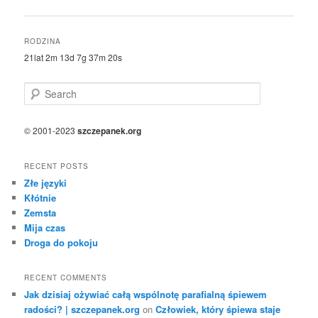
navigation
RODZINA
21lat 2m 13d 7g 37m 20s
S
e
a
r
© 2001-2023
szczepanek.org
c
h
RECENT POSTS
Złe języki
Kłótnie
Zemsta
Mija czas
Droga do pokoju
RECENT COMMENTS
Jak dzisiaj ożywiać całą wspólnotę parafialną śpiewem
radości? | szczepanek.org
on
Człowiek, który śpiewa staje