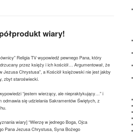
 półprodukt wiary!
wnicy” Religia TV wypowiedź pewnego Pana, który
e odrzucany przez księży i ich kościół… Argumentował, że
w Jezusa Chrystusa”, a Kościół księżowski nie jest jakby
, zbyt staroświecki.
ypowiedzi “jestem wierzący, ale niepraktykujący…” i
ym odmawia się udzielania Sakramentów Świętych, z
hu.
znania wiary] “Wierzę w jednego Boga, Ojca
o Pana Jezusa Chrystusa, Syna Bożego