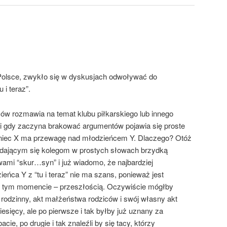
Polsce, zwykło się w dyskusjach odwoływać do
 i teraz”.
w rozmawia na temat klubu piłkarskiego lub innego
 i gdy zaczyna brakować argumentów pojawia się proste
eniec X ma przewagę nad młodzieńcem Y. Dlaczego? Otóż
ądającym się kolegom w prostych słowach brzydką
ami “skur…syn” i już wiadomo, że najbardziej
ńca Y z “tu i teraz” nie ma szans, ponieważ jest
w tym momencie – przeszłością. Oczywiście mógłby
 rodzinny, akt małżeństwa rodziców i swój własny akt
esięcy, ale po pierwsze i tak byłby już uznany za
ie, po drugie i tak znaleźli by się tacy, którzy