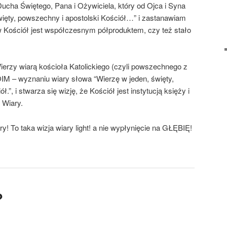
ha Świętego, Pana i Ożywiciela, który od Ojca i Syna
ięty, powszechny i apostolski Kościół…” i zastanawiam
w Kościół jest współczesnym półproduktem, czy też stało
erzy wiarą kościoła Katolickiego (czyli powszechnego z
OIM – wyznaniu wiary słowa “Wierzę w jeden, święty,
.”, i stwarza się wizję, że Kościół jest instytucją księży i
 Wiary.
ry! To taka wizja wiary light! a nie wypłynięcie na GŁĘBIĘ!
?