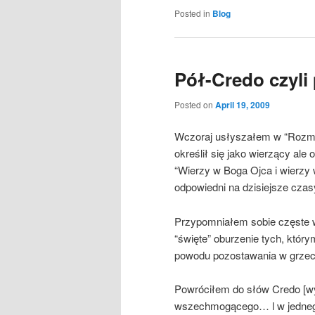
Posted in
Blog
Pół-Credo czyli
Posted on
April 19, 2009
Wczoraj usłyszałem w “Rozmó
określił się jako wierzący al
“Wierzy w Boga Ojca i wierzy 
odpowiedni na dzisiejsze czasy
Przypomniałem sobie częste w
“święte” oburzenie tych, któr
powodu pozostawania w grzec
Powróciłem do słów Credo [wy
wszechmogącego… l w jedneg