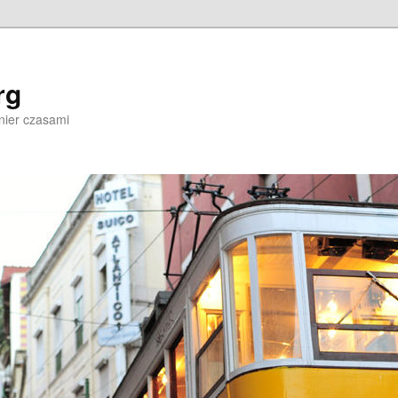
rg
nier czasami