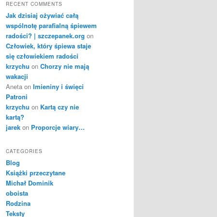
RECENT COMMENTS
Jak dzisiaj ożywiać całą
wspólnotę parafialną śpiewem
radości? | szczepanek.org
on
Człowiek, który śpiewa staje
się człowiekiem radości
krzychu
on
Chorzy nie mają
wakacji
Aneta
on
Imieniny i święci
Patroni
krzychu
on
Kartą czy nie
kartą?
jarek
on
Proporcje wiary…
CATEGORIES
Blog
Książki przeczytane
Michał Dominik
oboista
Rodzina
Teksty