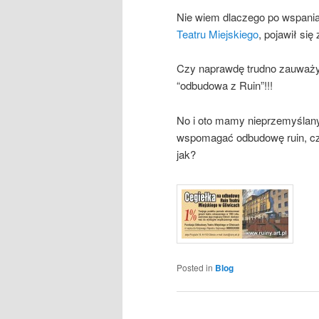
Nie wiem dlaczego po wspani
Teatru Miejskiego
, pojawił si
Czy naprawdę trudno zauważy
“odbudowa z Ruin”!!!
No i oto mamy nieprzemyślany 
wspomagać odbudowę ruin, czyl
jak?
Posted in
Blog