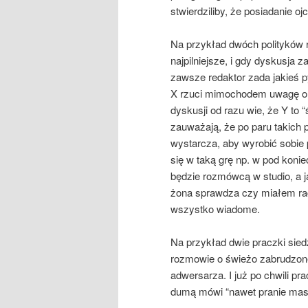
stwierdziliby, że posiadanie ojc
Na przykład dwóch polityków r
najpilniejsze, i gdy dyskusja z
zawsze redaktor zada jakieś 
X rzuci mimochodem uwagę o p
dyskusji od razu wie, że Y to 
zauważają, że po paru takich
wystarcza, aby wyrobić sobie
się w taką grę np. w pod koni
będzie rozmówcą w studio, a j
żona sprawdza czy miałem racj
wszystko wiadome.
Na przykład dwie praczki sied
rozmowie o świeżo zabrudzonej
adwersarza. I już po chwili pr
dumą mówi “nawet pranie masz