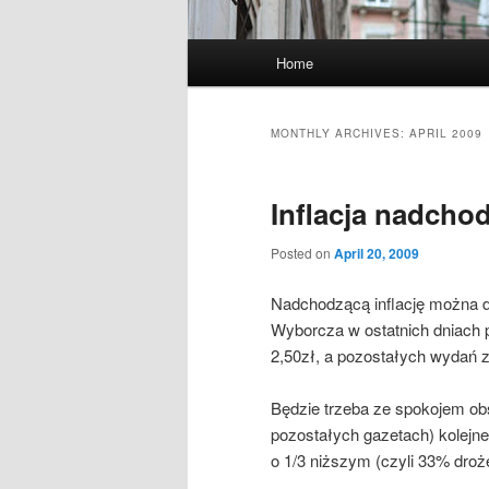
Main
Home
menu
MONTHLY ARCHIVES:
APRIL 2009
Inflacja nadchod
Posted on
April 20, 2009
Nadchodzącą inflację można 
Wyborcza w ostatnich dniach 
2,50zł, a pozostałych wydań z
Będzie trzeba ze spokojem o
pozostałych gazetach) kolejn
o 1/3 niższym (czyli 33% droże