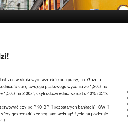
zi!
dostrzec w skokowym wzroście cen prasy, np. Gazeta
podniosła cenę swojego piątkowego wydania ze 1,80zł na
e 1,50zł na 2,00zł, czyli odpowiednio wzrost o 40% i 33%.
bserwować czy po PKO BP (i pozostałych bankach), GW (i
e sfery gospodarki zechcą nam wcisnąć życie na poziomie
j)!