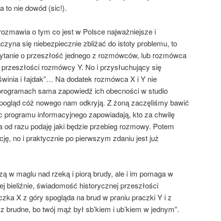
a to nie dowód (sic!).
ozmawia o tym co jest w Polsce najważniejsze i
aczyna się niebezpiecznie zbliżać do istoty problemu, to
pytanie o przeszłość jednego z rozmówców, lub rozmówca
rzeszłości rozmówcy Y. No i przysłuchujący się
“świnia i łajdak”… Na dodatek rozmówca X i Y nie
 programach sama zapowiedź ich obecności w studio
 pogląd cóż nowego nam odkryją. Z żoną zaczęliśmy bawić
ec programu informacyjnego zapowiadają, kto za chwilę
a od razu podaję jaki będzie przebieg rozmowy. Potem
ę, no i praktycznie po pierwszym zdaniu jest już
zą w maglu nad rzeką i piorą brudy, ale i im pomaga w
 bieliźnie, świadomość historycznej przeszłości
aczka X z góry spogląda na brud w praniu praczki Y i z
 brudne, bo twój mąż był sb’kiem i ub’kiem w jednym”.