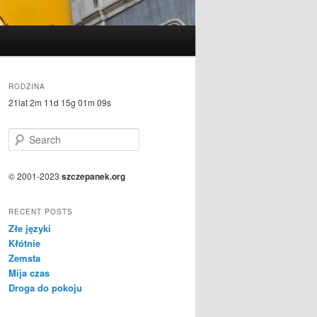
RODZINA
21lat 2m 11d 15g 01m 09s
S
e
a
r
© 2001-2023
szczepanek.org
c
h
RECENT POSTS
Złe języki
Kłótnie
Zemsta
Mija czas
Droga do pokoju