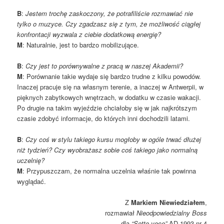
B
:
Jestem trochę zaskoczony, że potrafiliście rozmawiać nie
tylko o muzyce. Czy zgadzasz się z tym, że możliwość ciągłej
konfrontacji wyzwala z ciebie dodatkową energię?
M
: Naturalnie, jest to bardzo mobilizujące.
B
:
Czy jest to porównywalne z pracą w naszej Akademii?
M
: Porównanie takie wydaje się bardzo trudne z kilku powodów.
Inaczej pracuje się na własnym terenie, a inaczej w Antwerpii, w
pięknych zabytkowych wnętrzach, w dodatku w czasie wakacji.
Po drugie na takim wyjeździe chciałoby się w jak najkrótszym
czasie zdobyć informacje, do których inni dochodzili latami.
B
:
Czy coś w stylu takiego kursu mogłoby w ogóle trwać dłużej
niż tydzień? Czy wyobrażasz sobie coś takiego jako normalną
uczelnię?
M
: Przypuszczam, że normalna uczelnia właśnie tak powinna
wyglądać.
Z
Markiem Niewiedziałem
,
rozmawiał
Nieodpowiedzialny Boss
dla
“Sotto voce”
AD 1993 nr 4