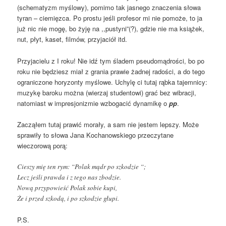
(schematyzm myślowy), pomimo tak jasnego znaczenia słowa
tyran – ciemięzca. Po prostu jeśli profesor mi nie pomoże, to ja
już nic nie mogę, bo żyję na ,,pustyni”(?), gdzie nie ma książek,
nut, płyt, kaset, filmów, przyjaciół itd.
Przyjacielu z I roku! Nie idź tym śladem pseudomądrości, bo po
roku nie będziesz miał z grania prawie żadnej radości, a do tego
ograniczone horyzonty myślowe. Uchylę ci tutaj rąbka tajemnicy:
muzykę baroku można (wierzaj studentowi) grać bez wibracji,
natomiast w impresjonizmie wzbogacić dynamikę o
pp
.
Zacząłem tutaj prawić morały, a sam nie jestem lepszy. Może
sprawiły to słowa Jana Kochanowskiego przeczytane
wieczorową porą:
Cieszy mię ten rym: “Polak mądr po szkodzie “;
Lecz jeśli prawda i z tego nas zbodzie.
Nową przypowieść Polak sobie kupi,
Że i przed szkodą, i po szkodzie głupi.
P.S.