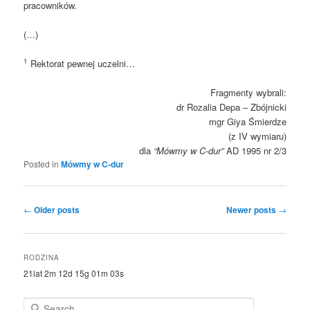
pracowników.
(…)
1
Rektorat pewnej uczelni…
Fragmenty wybrali:
dr Rozalia Depa – Zbójnicki
mgr Giya Śmierdze
(z IV wymiaru)
dla
“Mówmy w C-dur”
AD 1995 nr 2/3
Posted in
Mówmy w C-dur
Post
←
Older posts
Newer posts
→
navigation
RODZINA
21lat 2m 12d 15g 01m 03s
S