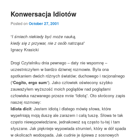
Konwersacja Idiotów
Posted on
October 27, 2001
“
I śmiech niekiedy być może nauką,
kiedy się z przywar, nie z osób natrząsa
”
Ignacy Krasicki
Drogi Czytelniku dnia pewnego – daty nie wspomnę –
uczestniczyłem w bardzo dziwnej rozmowie. Była ona
spotkaniem dwóch różnych światów; duchowego i racjonalnego
(“
Cogito, ergo sum
“). Jako człowiek oświecony szybko
zauważyłem wyższość moich poglądów nad poglądami
człowieka nazwanego przeze mnie “Idiotą”. Oto skrócony zapis
naszej rozmowy:
Idiota dicit
: Jestem idiotą i dlatego mówię słowa, które
wypełniają moją duszę ale zarazem i całą tuszę. Słowa te tak
często niewypowiedziane, jednakowoż są często tu-tej i tam
słyszane. Jak pięknieje wypowiada strumień, który w dół spada
w okolicach wodospada. Jak cudnie je śpiewa z sosnowych