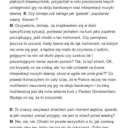
pięknych klawesynistek. przyjechali w celu poszerzenia swych
umiejętności gry na oboju barokowym oraz interpretacji muzyki
dawnej.
B
:
Czy istnieje coś takiego jak “galarek”, popularnie
zwany “klocem”?
M
: Oczywiście, istnieje. Ja znajdowałem się w dość
specyficznej sytuacji, ponieważ jechałem na kurs jako zupełnie
początkujący, jeśli chodzi o ten instrument. Czy pamiętasz
jeszcze to uczucie, kiedy bierze się do rąk instrument, na którym
nie umie się grać, a będzie się miało do czynienia z ludźmi,
grającymi na nim od około pięciu czy sześciu lat i
prezentującymi nieraz wysoki poziom? Tak, to był strach. OK,
oni krzywdy mi nie zrobią, ale “
co robi człowiek na kursie
interpretacji muzyki dawnej, skoro w ogóle nie umie grać?!
” Co
prawda tłumaczyłem im cały czas, że w Polsce raczej nie mam
możliwości nauczenia się gry na oboju barokowym i że taką
możliwością jest dla mnie właśnie kurs z Paulem Dombrechtem.
Wydaje mi się, że to zrozumieli.
B
:
To znaczy nazywasz strachem sam moment wejścia, sposób,
w jaki możesz zostać przyjęty, nie jest to strach przed wiedzą?
M
: Nie, nie, nie. Chodzi mi przede wszystkim o to, jak zostanę
przyjęty jako ten, który nie ma nic do pokazania. (Tylko bez