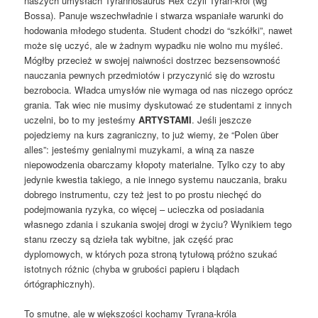
naszych umysłach Tyrannosaurus Rex czyli Tyran-król (wg
Bossa). Panuje wszechwładnie i stwarza wspaniałe warunki do
hodowania młodego studenta. Student chodzi do “szkółki”, nawet
może się uczyć, ale w żadnym wypadku nie wolno mu myśleć.
Mógłby przecież w swojej naiwności dostrzec bezsensowność
nauczania pewnych przedmiotów i przyczynić się do wzrostu
bezrobocia. Władca umysłów nie wymaga od nas niczego oprócz
grania. Tak wiec nie musimy dyskutować ze studentami z innych
uczelni, bo to my jesteśmy
ARTYSTAMI
. Jeśli jeszcze
pojedziemy na kurs zagraniczny, to już wiemy, że “Polen über
alles”: jesteśmy genialnymi muzykami, a winą za nasze
niepowodzenia obarczamy kłopoty materialne. Tylko czy to aby
jedynie kwestia takiego, a nie innego systemu nauczania, braku
dobrego instrumentu, czy też jest to po prostu niechęć do
podejmowania ryzyka, co więcej – ucieczka od posiadania
własnego zdania i szukania swojej drogi w życiu? Wynikiem tego
stanu rzeczy są dzieła tak wybitne, jak część prac
dyplomowych, w których poza stroną tytułową próżno szukać
istotnych różnic (chyba w grubości papieru i blądach
órtógraphicznyh).
To smutne, ale w większości kochamy Tyrana-króla