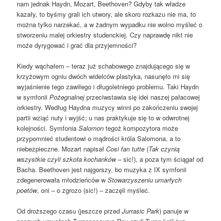
nam jednak Haydn, Mozart, Beethoven? Gdyby tak władze
kazały, to byśmy grali ich utwory, ale skoro rozkazu nie ma, to
można tylko narzekać, a w żadnym wypadku nie wolno myśleć o
stworzeniu malej orkiestry studenckiej. Czy naprawdę nikt nie
może dyrygować i grać dla przyjemności?
Kiedy wąchałem – teraz już schabowego znajdującego się w
krzyżowym ogniu dwóch widelców plastyka, nasunęło mi się
wyjaśnienie tego zawiłego i długoletniego problemu. Taki Haydn
w symfonii
Pożegnalnej
przeciwstawia się idei naszej pałacowej
orkiestry. Według Haydna muzycy winni po zakończeniu swojej
partii wziąć nuty i wyjść; u nas praktykuje się to w odwrotnej
kolejności. Symfonia
Salomon
tegoż kompozytora może
przypomnieć studentowi o mądrości króla Salomona, a to
niebezpieczne. Mozart napisał
Cosi fan tutte
(
Tak czynią
wszystkie czyli szkoła kochanków
– sic!), a poza tym ściągał od
Bacha. Beethoven jest najgorszy, bo muzyka z IX symfonii
zdegenerowała młodzieńców w
Stowarzyszeniu umarłych
poetów
, oni – o zgrozo (sic!) – zaczęli myśleć.
Od droższego czasu (jeszcze przed
Jurrasic Park
) panuje w