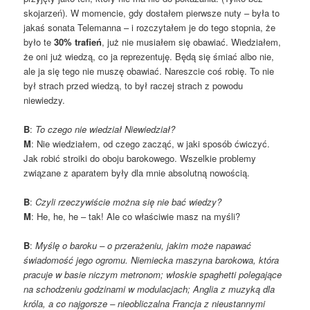
skojarzeń). W momencie, gdy dostałem pierwsze nuty – była to
jakaś sonata Telemanna – i rozczytałem je do tego stopnia, że
było te
30% trafień
, już nie musiałem się obawiać. Wiedziałem,
że oni już wiedzą, co ja reprezentuję. Będą się śmiać albo nie,
ale ja się tego nie muszę obawiać. Nareszcie coś robię. To nie
był strach przed wiedzą, to był raczej strach z powodu
niewiedzy.
B
:
To czego nie wiedział Niewiedział?
M
: Nie wiedziałem, od czego zacząć, w jaki sposób ćwiczyć.
Jak robić stroiki do oboju barokowego. Wszelkie problemy
związane z aparatem były dla mnie absolutną nowością.
B
:
Czyli rzeczywiście można się nie bać wiedzy?
M
: He, he, he – tak! Ale co właściwie masz na myśli?
B
:
Myślę o baroku – o przerażeniu, jakim może napawać
świadomość jego ogromu. Niemiecka maszyna barokowa, która
pracuje w basie niczym metronom; włoskie spaghetti polegające
na schodzeniu godzinami w modulacjach; Anglia z muzyką dla
króla, a co najgorsze – nieobliczalna Francja z nieustannymi