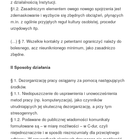
z działalnością Instytucji.
§1.2. Zasadniczym elementem owego nowego spojrzenia jest
zdemaskowanie i wyzbycie się zbędnych obciążeń, płynących
m.in. z ogólnie przyjętych reguł kultury osobistej, procedur
urzędowych itp.
(…) § 7. Wszelkie kontakty z petentami ograniczyć należy do
bolesnego, acz nieuniknionego minimum, jako zasadniczo
zbędne.
II Sposoby działania
§ 1. Dezorganizację pracy osiągamy za pomocą następujących
środków.
§ 1.1. Niedopuszczenie do usprawnienia i unowocześnienia
metod pracy (np. komputeryzacja), jako czynników
utrudniających jej skuteczną dezorganizację, a przy tym
stresogennych.
§ 1.2. Podawane do publicznej wiadomości komunikaty
formułowane są – w miarę możliwości – w C-dur, czyli
niejednoznacznie i w sposób niezrozumiały dla przeciętnego
odbiorcy. W przypadkach skrajnych dopuszcza się możliwość