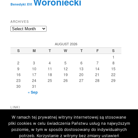
Woroniecki
Benedykt XVI
ARCHIVES
Archives
AUGUST 2026
S
M
T
W
T
F
S
1
2
3
4
5
6
7
8
9
10
11
12
13
14
15
16
17
18
19
20
21
22
23
24
25
26
27
28
29
30
31
« Sep
LINKI
eKAI
W ramach tej prywatnej witryny internetowej są stosowane
L'Osservatore Romano
pliki cookies w celu świadczenia Państwu usług na najwyższym
Zenit
poziomie, w tym w sposób dostosowany do indywidualnych
potrzeb. Korzystanie z witryny bez zmiany ustawień