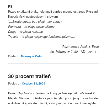
PS
Przed skutkami braku tolerancji bardzo mocno ostrzega Ryszard
Kapuściński następującymi słowami:
“
…Światu grożą, trzy plagi, trzy zarazy.
Pierwsza – to plaga nacjonalizmu
Druga – to plaga rasizmu
Trzecia – to plaga religijnego fundamentalizmu…
”
Rozmawiali:
Jarek & Boss
dla
“Mówmy w C-dur “
AD 1994 nr 1
Posted in
Mówmy w C-dur
30 procent trafień
Posted on
October 13, 2001
Boss
:
Czy twoim zdaniem na kursy jedzie się tylko dla lasek?
Marek
: Nie wiem; niektórzy pewnie tylko po to jadą. Ja na kursie
w Antwerpii spotkałem ludzi, którzy mimo obecności niezwykle