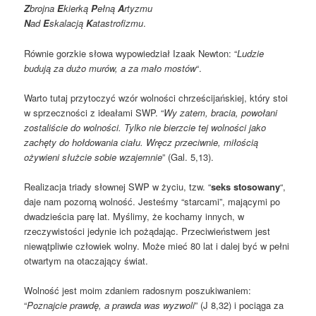
Z
brojna
E
kierką
P
ełną
A
rtyzmu
N
ad
E
skalacją
K
atastrofizmu
.
Równie gorzkie słowa wypowiedział Izaak Newton: “
Ludzie
budują za dużo murów, a za mało mostów
“.
Warto tutaj przytoczyć wzór wolności chrześcijańskiej, który stoi
w sprzeczności z ideałami SWP. “
Wy zatem, bracia, powołani
zostaliście do wolności. Tylko nie bierzcie tej wolności jako
zachęty do hołdowania ciału. Wręcz przeciwnie, miłością
ożywieni służcie sobie wzajemnie
” (Gal. 5,13).
Realizacja triady słownej SWP w życiu, tzw. “
seks stosowany
“,
daje nam pozorną wolność. Jesteśmy “starcami”, mającymi po
dwadzieścia parę lat. Myślimy, że kochamy innych, w
rzeczywistości jedynie ich pożądając. Przeciwieństwem jest
niewątpliwie człowiek wolny. Może mieć 80 lat i dalej być w pełni
otwartym na otaczający świat.
Wolność jest moim zdaniem radosnym poszukiwaniem:
“
Poznajcie prawdę, a prawda was wyzwoli
” (J 8,32) i pociąga za