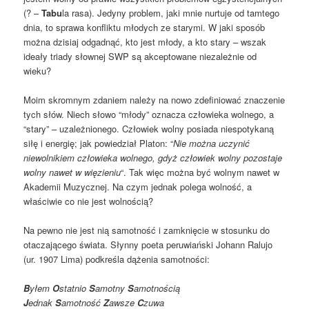
(? –
Tabu
la rasa). Jedyny problem, jaki mnie nurtuje od tamtego
dnia, to sprawa konfliktu młodych ze starymi. W jaki sposób
można dzisiaj odgadnąć, kto jest młody, a kto stary – wszak
ideały triady słownej SWP są akceptowane niezależnie od
wieku?
Moim skromnym zdaniem należy na nowo zdefiniować znaczenie
tych słów. Niech słowo “młody” oznacza człowieka wolnego, a
“stary” – uzależnionego. Człowiek wolny posiada niespotykaną
siłę i energię; jak powiedział Platon: “
Nie można uczynić
niewolnikiem człowieka wolnego, gdyż człowiek wolny pozostaje
wolny nawet w więzieniu
“. Tak więc można być wolnym nawet w
Akademii Muzycznej. Na czym jednak polega wolność, a
właściwie co nie jest wolnością?
Na pewno nie jest nią samotność i zamknięcie w stosunku do
otaczającego świata. Słynny poeta peruwiański Johann Ralujo
(ur. 1907 Lima) podkreśla dążenia samotności:
B
yłem
O
statnio
S
amotny
S
amotnością
J
ednak
S
amotność
Z
awsze
C
zuwa