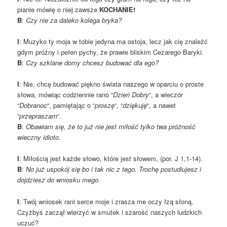
pianie mówię o niej zawsze
KOCHANIE!
B
:
Czy nie za daleko kolega bryka?
I
: Muzyko ty moja w tobie jedyna ma ostoja, lecz jak cię znaleźć
gdym próżny i pełen pychy, że prawie bliskim Cezarego Baryki.
B
:
Czy szklane domy chcesz budować dla ego?
I
: Nie, chcę budować piękno świata naszego w oparciu o proste
słowa, mówiąc codziennie rano “
Dzień Dobry
“, a wieczór
“
Dobranoc
“, pamiętając o “
proszę
“, “
dziękuję
“, a nawet
“
przepraszam
“.
B
:
Obawiam się, że to już nie jest miłość tylko twa próżność
wieczny idioto.
I
: Miłością jest każde słowo, które jest słowem, (por. J 1,1-14).
B
:
No już uspokój się bo i tak nic z tego. Trochę postudiujesz i
dojdziesz do wniosku mego.
I
: Twój wniosek rani serce moje i zrasza me oczy łzą słoną.
Czyżbyś zaczął wierzyć w smutek i szarość naszych ludzkich
uczuć?