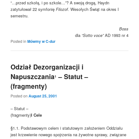
“…przed szkołą, i po szkole…”? A swoją drogą, Haydn
zatytułował 22 symfonię
Filozof
. Wesołych Świąt na okres I
semestru.
Boss
dla
“Sotto voce”
AD 1993 nr 4
Posted in
Mówmy w C-dur
Odział Dezorganizacji i
Napuszczania
– Statut –
1
(fragmenty)
Posted on
August 25, 2001
– Statut –
(fragmenty)
I Cele
§1.1. Podstawowym celem i statutowym założeniem Oddziału
jest krzewienie nowego spojrzenia na żywotne sprawy, związane