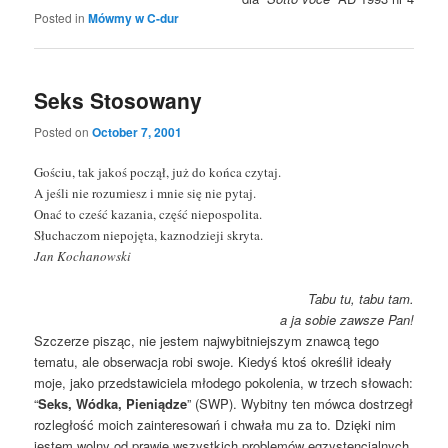
Posted in
Mówmy w C-dur
Seks Stosowany
Posted on
October 7, 2001
Gościu, tak jakoś począł, już do końca czytaj.
A jeśli nie rozumiesz i mnie się nie pytaj.
Onać to cześć kazania, część niepospolita.
Słuchaczom niepojęta, kaznodzieji skryta.
Jan Kochanowski
Tabu tu, tabu tam.
a ja sobie zawsze Pan!
Szczerze pisząc, nie jestem najwybitniejszym znawcą tego
tematu, ale obserwacja robi swoje. Kiedyś ktoś określił ideały
moje, jako przedstawiciela młodego pokolenia, w trzech słowach:
“
Seks, Wódka, Pieniądze
” (SWP). Wybitny ten mówca dostrzegł
rozległość moich zainteresowań i chwała mu za to. Dzięki nim
jestem wolny od prawie wszystkich problemów egzystencjalnych