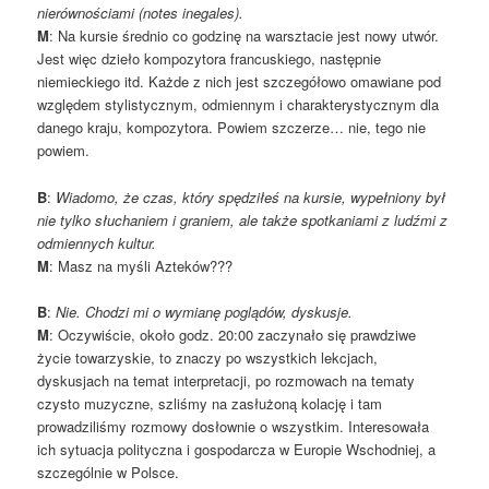
nierównościami (notes inegales).
M
: Na kursie średnio co godzinę na warsztacie jest nowy utwór.
Jest więc dzieło kompozytora francuskiego, następnie
niemieckiego itd. Każde z nich jest szczegółowo omawiane pod
względem stylistycznym, odmiennym i charakterystycznym dla
danego kraju, kompozytora. Powiem szczerze… nie, tego nie
powiem.
B
:
Wiadomo, że czas, który spędziłeś na kursie, wypełniony był
nie tylko słuchaniem i graniem, ale także spotkaniami z ludźmi z
odmiennych kultur.
M
: Masz na myśli Azteków???
B
:
Nie. Chodzi mi o wymianę poglądów, dyskusje.
M
: Oczywiście, około godz. 20:00 zaczynało się prawdziwe
życie towarzyskie, to znaczy po wszystkich lekcjach,
dyskusjach na temat interpretacji, po rozmowach na tematy
czysto muzyczne, szliśmy na zasłużoną kolację i tam
prowadziliśmy rozmowy dosłownie o wszystkim. Interesowała
ich sytuacja polityczna i gospodarcza w Europie Wschodniej, a
szczególnie w Polsce.