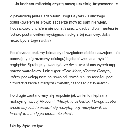
… Ja kocham miłością czystą naszą uczelnię Artystyczną !!!
Z pewnością jesteś zdziwiony Drogi Czytelniku dlaczego
opublikowałem te słowa; szczerze mówiąc sam nie wiem.
Początkowo chciałem się ponatrząsać z osoby Idioty, następnie
jednak postanowiłem wyciągnąć naukę z tej rozmowy. Jaka
może być z tego nauka?
Po pierwsze bądźmy tolerancyjni względem siebie nawzajem, nie
obawiajmy się rozmowy (dialogu) będącej wymianą myśli i
poglądów. Spróbujmy uwierzyć, że świat wokół nas wypełniają
bardzo wartościowi ludzie (por. “
Rain Man
“, “
Forrest Gamp
“),
którzy pozwalają nam na nowo odkrywać piękno radości (por.”
Stowarzyszenie Umarłych Poetów
“, “
Tańczący z Wilkami
“).
Po drugie zastanówmy się wspólnie jak zmienić niepisaną
maksymę naszej Akademii “
Muzyk to człowiek, którego trzeba
prosić aby zainteresował się muzyką, aby muzykował, bo
inaczej to mu się po prostu nie chce
“.
I to by było za tyle.