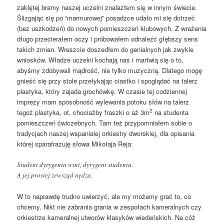
zaklętej bramy naszej uczelni znalazłem się w innym świecie.
Ślizgając się po “marmurowej” posadzce udało mi się dotrzeć
(bez uszkodzeń) do nowych pomieszczeń klubowych. Z wrażenia
długo przecierałem oczy i próbowałem odnaleźć głębszy sens
takich zmian. Wreszcie doszedłem do genialnych jak zwykle
wniosków. Władze uczelni kochają nas i martwią się o to,
abyśmy zdobywali mądrość, nie tylko muzyczną. Dlatego mogę
gnieść się przy stole przełykając ciastko i spoglądać na talerz
plastyka, który zajada grochówkę. W czasie tej codziennej
imprezy mam sposobność wylewania potoku słów na talerz
2
tegoż plastyka, ot, chociażby fraszki o aż 3m
na studenta
pomieszczeń ćwiczebnych. Tam też przypomniałem sobie o
tradycjach naszej wspanialej orkiestry dworskiej, dla opisania
której sparafrazuję słowa Mikołaja Reja:
Student dyrygenta wini, dyrygent studenta.
A jej prostej zewsząd nędza.
W to naprawdę trudno uwierzyć, ale my możemy grać to, co
chcemy. Nikt nie zabrania grania w zespołach kameralnych czy
orkiestrze kameralnej utworów klasyków wiedeńskich. Na cóż