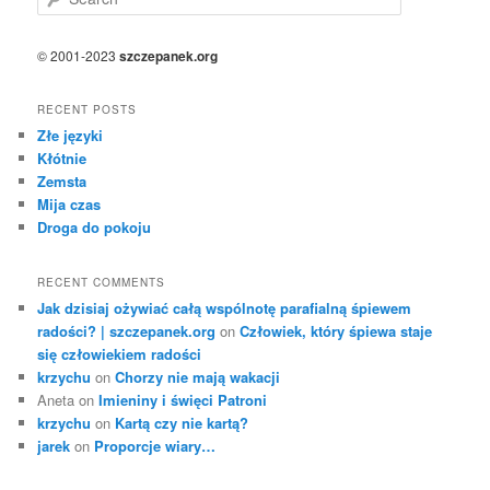
e
a
r
© 2001-2023
szczepanek.org
c
h
RECENT POSTS
Złe języki
Kłótnie
Zemsta
Mija czas
Droga do pokoju
RECENT COMMENTS
Jak dzisiaj ożywiać całą wspólnotę parafialną śpiewem
radości? | szczepanek.org
on
Człowiek, który śpiewa staje
się człowiekiem radości
krzychu
on
Chorzy nie mają wakacji
Aneta
on
Imieniny i święci Patroni
krzychu
on
Kartą czy nie kartą?
jarek
on
Proporcje wiary…