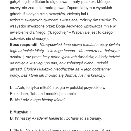
gałęzi – gdzie filuternie się chowa – mały ptaszek, którego
nazwy nie zna moja mała głowa. Zapomniałbym o wysokich
górach lśniących bielą szczytów, zielenią hal i
rozbrzmiewających gwizdem świstającej rodziny świstaków. To
wszystko stworzone przez Boga Jedynego wprowadza mnie w
uwielbienie dla Niego. (“Łagodniej” – Wspaniale jest to czego
człowiek nie stworzył).
Boss respondit
:
Niewypowiedziane słowa miłości rzeczy świata
tego skłaniają idiotę – nie kogo innego – do marszu na “bojowym
szlaku “, raz przez lasy pełne iglastych świerków, a kiedy indziej
do brnięcia w śniegu po pas, aby zobaczyć niebo i radość
gwiazd. Słońce i księżyc nieodłączne są w jego codziennej
pracy, bez której jak mówiło się dawniej nie ma kołaczy.
I
: …Ach, to tylko miłość zaklęta w polskiej przyrodzie w
Beskidach, Tatrach i morskiej chorobie.
B
:
No i cóż z tego biedny Idioto!
I
:
Muzyka!!!
B
:
W naszej Akademii Idealisto Kochany to są banały.
I
: Nic to. Niezależnie od tego czy gram na rogu, czy też na