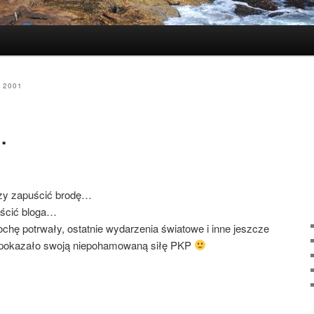
 2001
…
czy zapuścić brodę…
uścić bloga…
chę potrwały, ostatnie wydarzenia światowe i inne jeszcze
 pokazało swoją niepohamowaną siłę PKP