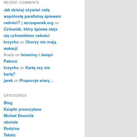
RECENT COMMENTS
Jak dzisiaj ożywiać całą
wspólnotę parafialną śpiewem
radości? | szczepanek.org
on
Człowiek, który śpiewa staje
się człowiekiem radości
krzychu
on
Chorzy nie mają
wakacji
Aneta
on
Imieniny i święci
Patroni
krzychu
on
Kartą czy nie
kartą?
jarek
on
Proporcje wiary…
CATEGORIES
Blog
Książki przeczytane
Michał Dominik
oboista
Rodzina
Teksty