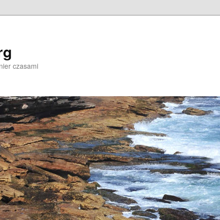
rg
nier czasami