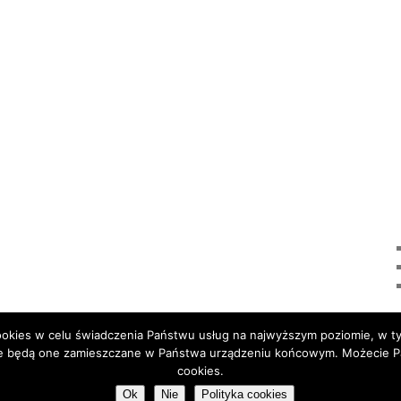
 cookies w celu świadczenia Państwu usług na najwyższym poziomie, w 
 że będą one zamieszczane w Państwa urządzeniu końcowym. Możecie 
Proudly powered by WordPress
cookies.
Ok
Nie
Polityka cookies