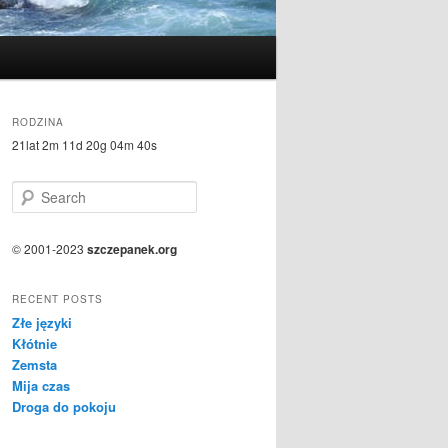
RODZINA
21lat 2m 11d 20g 04m 40s
S
e
a
r
© 2001-2023
szczepanek.org
c
h
RECENT POSTS
Złe języki
Kłótnie
Zemsta
Mija czas
Droga do pokoju