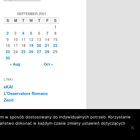
SEPTEMBER 2001
S
M
T
W
T
F
S
1
2
3
4
5
6
7
8
9
10
11
12
13
14
15
16
17
18
19
20
21
22
23
24
25
26
27
28
29
30
« Aug
Oct »
LINKI
eKAI
L'Osservatore Romano
Zenit
tym w sposób dostosowany do indywidualnych potrzeb. Korzystanie
Państwo dokonać w każdym czasie zmiany ustawień dotyczących