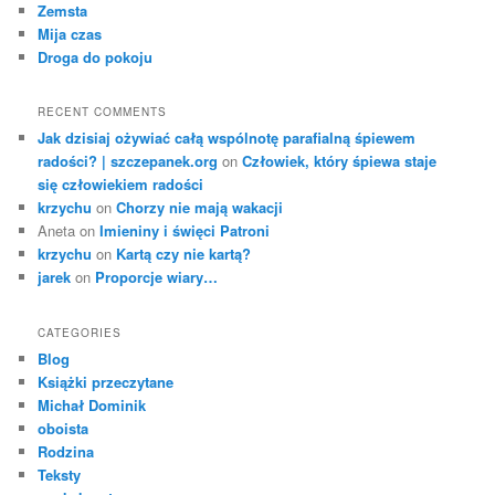
Zemsta
Mija czas
Droga do pokoju
RECENT COMMENTS
Jak dzisiaj ożywiać całą wspólnotę parafialną śpiewem
radości? | szczepanek.org
on
Człowiek, który śpiewa staje
się człowiekiem radości
krzychu
on
Chorzy nie mają wakacji
Aneta
on
Imieniny i święci Patroni
krzychu
on
Kartą czy nie kartą?
jarek
on
Proporcje wiary…
CATEGORIES
Blog
Książki przeczytane
Michał Dominik
oboista
Rodzina
Teksty