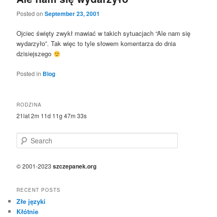
Posted on
September 23, 2001
Ojciec święty zwykł mawiać w takich sytuacjach “Ale nam się
wydarzyło”. Tak więc to tyle słowem komentarza do dnia
dzisiejszego
Posted in
Blog
RODZINA
21lat 2m 11d 11g 47m 33s
S
e
a
r
© 2001-2023
szczepanek.org
c
h
RECENT POSTS
Złe języki
Kłótnie