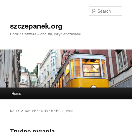
Skip
Skip
to
to
Sear
primary
secondary
content
content
szczepanek.org
Rodzina zawsze – oboista, inżynier czasami
Main
Home
menu
DAILY ARCHIVES:
NOVEMBER 3, 2002
Trudne pytania