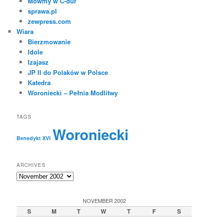
Mówmy w C-dur
sprawa.pl
zewpress.com
Wiara
Bierzmowanie
Idole
Izajasz
JP II do Polaków w Polsce
Katedra
Woroniecki – Pełnia Modlitwy
TAGS
Woroniecki
Benedykt XVI
ARCHIVES
Archives
NOVEMBER 2002
S
M
T
W
T
F
S