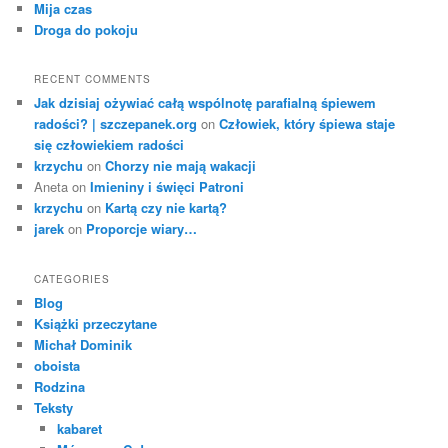
Mija czas
Droga do pokoju
RECENT COMMENTS
Jak dzisiaj ożywiać całą wspólnotę parafialną śpiewem
radości? | szczepanek.org
on
Człowiek, który śpiewa staje
się człowiekiem radości
krzychu
on
Chorzy nie mają wakacji
Aneta
on
Imieniny i święci Patroni
krzychu
on
Kartą czy nie kartą?
jarek
on
Proporcje wiary…
CATEGORIES
Blog
Książki przeczytane
Michał Dominik
oboista
Rodzina
Teksty
kabaret