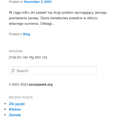
Posted on
November 3, 2002
W ciągu kilku dni pojawił się drugi problem wymagający jasnego
postawiania sprawy. Dania świadectwa prawdzie w obliczu
własnego sumienia. Odwagi…
Posted in
Blog
RODZINA
21lat 2m 14d 19g 30m 12s
S
e
a
r
© 2001-2023
szczepanek.org
c
h
RECENT POSTS
Złe języki
Kłótnie
Zemsta