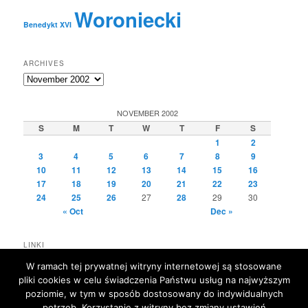
Woroniecki
Benedykt XVI
ARCHIVES
Archives
NOVEMBER 2002
S
M
T
W
T
F
S
1
2
3
4
5
6
7
8
9
10
11
12
13
14
15
16
17
18
19
20
21
22
23
24
25
26
27
28
29
30
« Oct
Dec »
LINKI
eKAI
W ramach tej prywatnej witryny internetowej są stosowane
L'Osservatore Romano
pliki cookies w celu świadczenia Państwu usług na najwyższym
Zenit
poziomie, w tym w sposób dostosowany do indywidualnych
potrzeb. Korzystanie z witryny bez zmiany ustawień