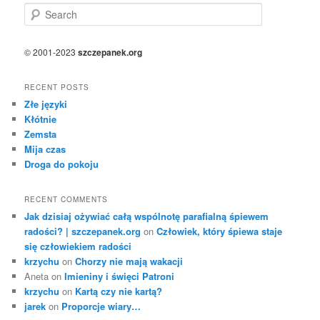
S
e
a
r
© 2001-2023
szczepanek.org
c
h
RECENT POSTS
Złe języki
Kłótnie
Zemsta
Mija czas
Droga do pokoju
RECENT COMMENTS
Jak dzisiaj ożywiać całą wspólnotę parafialną śpiewem
radości? | szczepanek.org
on
Człowiek, który śpiewa staje
się człowiekiem radości
krzychu
on
Chorzy nie mają wakacji
Aneta
on
Imieniny i święci Patroni
krzychu
on
Kartą czy nie kartą?
jarek
on
Proporcje wiary…