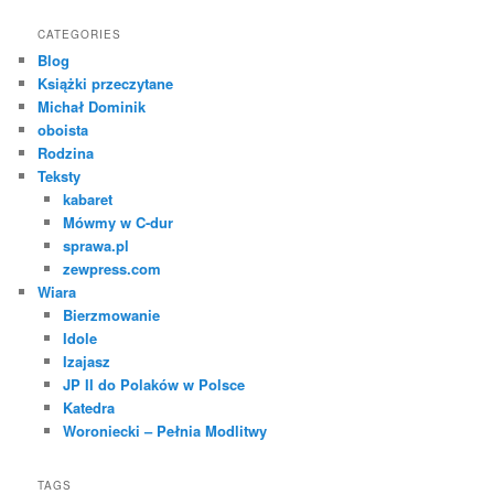
CATEGORIES
Blog
Książki przeczytane
Michał Dominik
oboista
Rodzina
Teksty
kabaret
Mówmy w C-dur
sprawa.pl
zewpress.com
Wiara
Bierzmowanie
Idole
Izajasz
JP II do Polaków w Polsce
Katedra
Woroniecki – Pełnia Modlitwy
TAGS